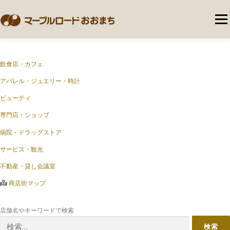
コ
ン
メニ
テ
ン
ツ
へ
NEWS
イベント情報
ショップガイド
飲食店・カフェ
ス
キ
アパレル・ジュエリー・時計
ッ
プ
マーブルロードおおまちとは
お問い合わせ
ビューティ
専門店・ショップ
病院・ドラッグストア
サービス・観光
不動産・貸し会議室
商店街マップ
店舗名やキーワードで検索
検