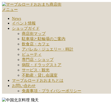
コ
ン
メニュー
テ
News
ン
イベント情報
ツ
ショップガイド
へ
商店街マップ
ス
駐車場と駐輪場のご案内
キ
飲食店・カフェ
ッ
アパレル・ジュエリー・時計
プ
ビューティ
専門店・ショップ
病院・ドラッグストア
サービス・観光
不動産・貸し会議室
マーブルロードおおまちとは
お問い合わせ
免責事項・プライバシーポリシー