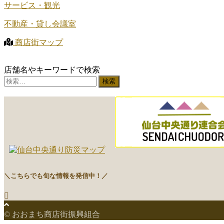
サービス・観光
不動産・貸し会議室
商店街マップ
店舗名やキーワードで検索
検
索:
＼こちらでも旬な情報を発信中！／
© おおまち商店街振興組合