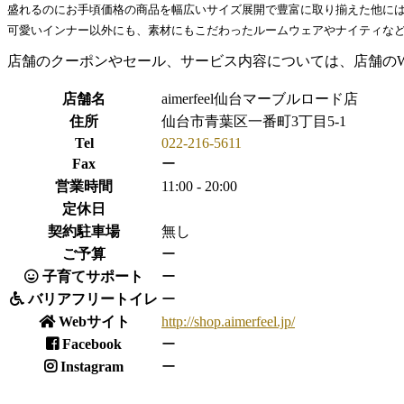
盛れるのにお手頃価格の商品を幅広いサイズ展開で豊富に取り揃えた他には
可愛いインナー以外にも、素材にもこだわったルームウェアやナイティなど
店舗のクーポンやセール、サービス内容については、店舗の
店舗名
aimerfeel仙台マーブルロード店
住所
仙台市青葉区一番町3丁目5-1
Tel
022-216-5611
Fax
ー
営業時間
11:00 - 20:00
定休日
契約駐車場
無し
ご予算
ー
子育てサポート
ー
バリアフリートイレ
ー
Webサイト
http://shop.aimerfeel.jp/
Facebook
ー
Instagram
ー