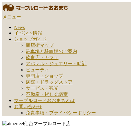
コ
ン
メニュー
テ
ン
News
ツ
イベント情報
へ
ショップガイド
ス
商店街マップ
キ
駐車場と駐輪場のご案内
ッ
飲食店・カフェ
プ
アパレル・ジュエリー・時計
ビューティ
専門店・ショップ
病院・ドラッグストア
サービス・観光
不動産・貸し会議室
マーブルロードおおまちとは
お問い合わせ
免責事項・プライバシーポリシー