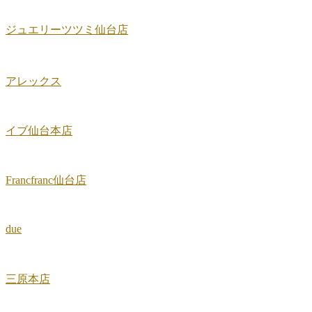
ジュエリーツツミ仙台店
アレックス
イブ仙台本店
Francfranc仙台店
due
三原本店